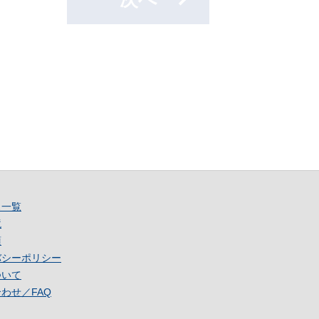
ス一覧
境
項
バシーポリシー
ついて
わせ／FAQ