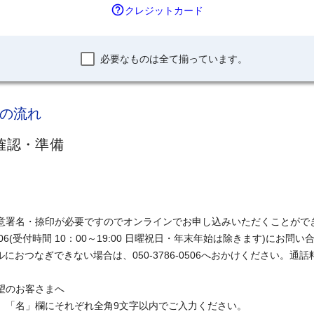
help_outline
クレジットカード
必要なものは全て揃っています。
の流れ
確認・準備
意署名・捺印が必要ですのでオンラインでお申し込みいただくことがで
6506(受付時間 10：00～19:00 日曜祝日・年末年始は除きます)にお問
ルにおつなぎできない場合は、050-3786-0506へおかけください。
望のお客さまへ
、「名」欄にそれぞれ全角9文字以内でご入力ください。